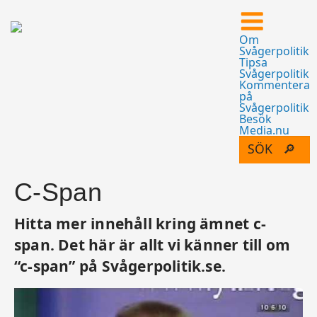
Om
Svågerpolitik
Tipsa
Svågerpolitik
Kommentera
på
Svågerpolitik
Besök
Media.nu
C-Span
Hitta mer innehåll kring ämnet c-
span. Det här är allt vi känner till om
“c-span” på Svågerpolitik.se.