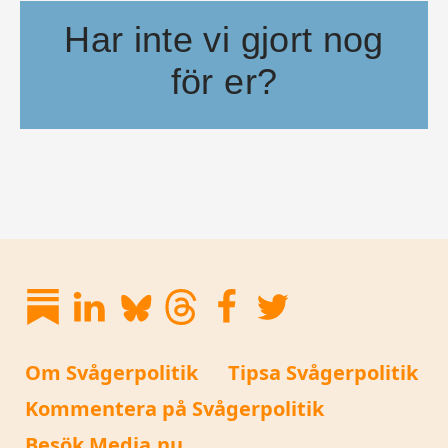
Har inte vi gjort nog
för er?
En 90-årig kvinna ringer till tv-kanalen C-SPAN i direktsändning oc
Om Svågerpolitik
Tipsa Svågerpolitik
Kommentera på Svågerpolitik
Besök Media.nu