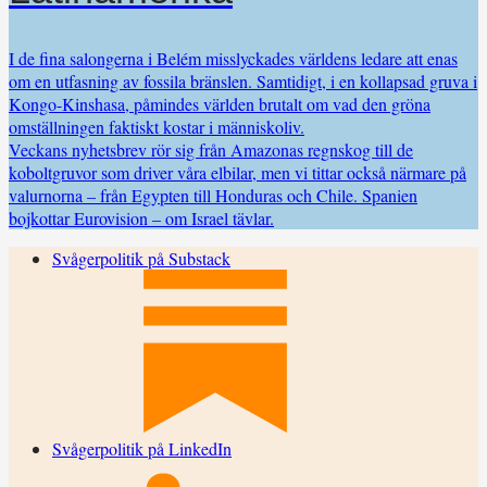
I de fina salongerna i Belém misslyckades världens ledare att enas
om en utfasning av fossila bränslen. Samtidigt, i en kollapsad gruva i
Kongo-Kinshasa, påmindes världen brutalt om vad den gröna
omställningen faktiskt kostar i människoliv.
Veckans nyhetsbrev rör sig från Amazonas regnskog till de
koboltgruvor som driver våra elbilar, men vi tittar också närmare på
valurnorna – från Egypten till Honduras och Chile. Spanien
bojkottar Eurovision – om Israel tävlar.
Svågerpolitik på Substack
Svågerpolitik på LinkedIn