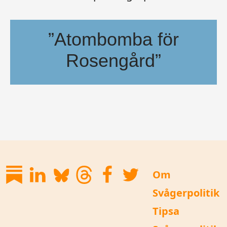
”Atombomba för
Rosengård”
”USA borde atombomba Iran och Irak – om inte bråken i Rosengård
Om
Svågerpolitik
Tipsa