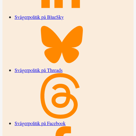
Svågerpolitik på BlueSky
Svågerpolitik på Threads
Svågerpolitik på Facebook