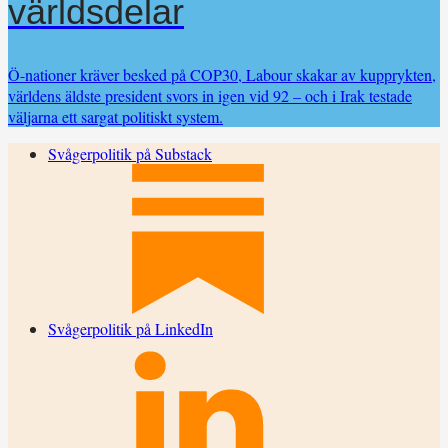
världsdelar
Ö-nationer kräver besked på COP30, Labour skakar av kupp­rykten,
världens äldste president svors in igen vid 92 – och i Irak testade
väljarna ett sargat politiskt system.
Svågerpolitik på Substack
Svågerpolitik på LinkedIn