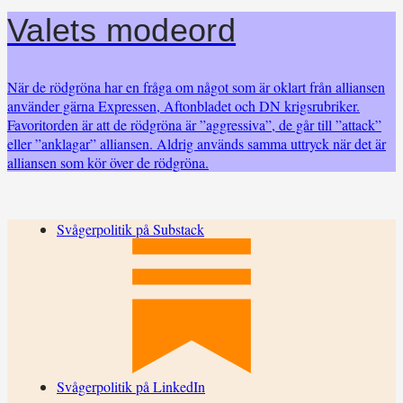
Valets modeord
När de rödgröna har en fråga om något som är oklart från alliansen
använder gärna Expressen, Aftonbladet och DN krigsrubriker.
Favoritorden är att de rödgröna är ”aggressiva”, de går till ”attack”
eller ”anklagar” alliansen. Aldrig används samma uttryck när det är
alliansen som kör över de rödgröna.
Svågerpolitik på Substack
Svågerpolitik på LinkedIn