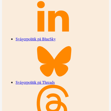
Svågerpolitik på BlueSky
Svågerpolitik på Threads