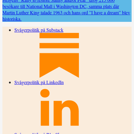
besökare till National Mall i Washington DC, samma plats där
Martin Luther King talade 1963 och hans ord ”I have a dream” blev
historiska.
Svågerpolitik på Substack
Svågerpolitik på LinkedIn