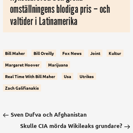
omställningens blodiga pris – och
valtider i Latinamerika
Bill Maher
Bill Oreilly
Fox News
Joint
Kultur
Margaret Hoover
Marijuana
Real Time With Bill Maher
Usa
Utrikes
Zach Galifianakis
Sven Dufva och Afghanistan
Skulle CIA mörda Wikileaks grundare?