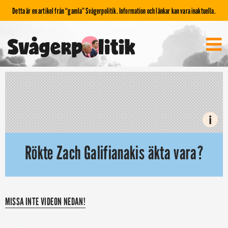
Detta är en artikel från “gamla” Svågerpolitik. Information och länkar kan vara inaktuella.
i
Rökte Zach Galifianakis äkta vara?
MISSA INTE VIDEON NEDAN!