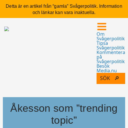
Detta är en artikel från “gamla” Svågerpolitik. Information
och länkar kan vara inaktuella.
Om
Svågerpolitik
Tipsa
Svågerpolitik
Kommentera
på
Svågerpolitik
Besök
Media.nu
Åkesson som ”trending
topic”