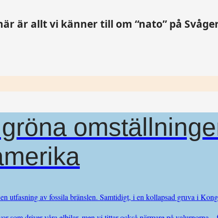
r är allt vi känner till om “nato” på Svåger
gröna omställningen
namerika
 en utfasning av fossila bränslen. Samtidigt, i en kollapsad gruva i K
r som driver våra elbilar, men vi tittar också närmare på valurnorna –