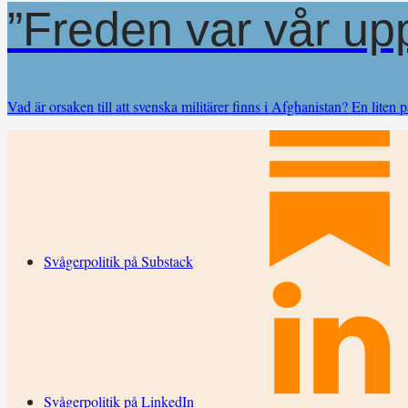
”Freden var vår upp
Vad är orsaken till att svenska militärer finns i Afghanistan? En liten p
Svågerpolitik på Substack
Svågerpolitik på LinkedIn