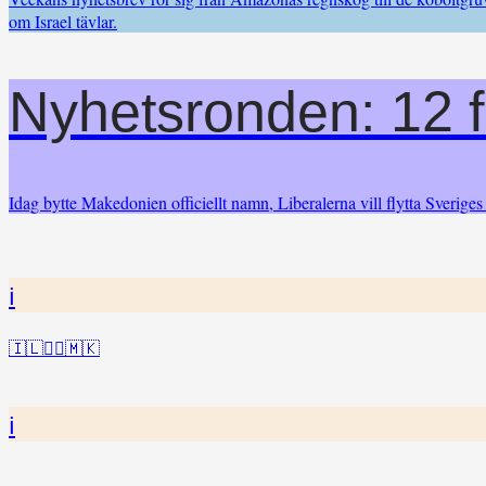
om Israel tävlar.
Nyhetsronden: 12 f
Idag bytte Makedonien officiellt namn, Liberalerna vill flytta Sverig
i
🇮🇱👨‍⚖️🇲🇰
i