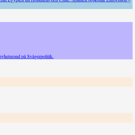
 nyhetsrond på Svågerpolitik.