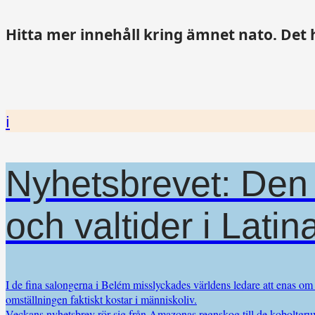
Hitta mer innehåll kring ämnet nato. Det hä
i
Nyhetsbrevet: Den 
och valtider i Lati
I de fina salongerna i Belém misslyckades världens ledare att enas om
omställningen faktiskt kostar i människoliv.
Veckans nyhetsbrev rör sig från Amazonas regnskog till de koboltgruvo