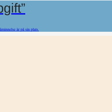
gift”
åminnelse är på sin plats.