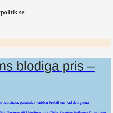
politik.se.
s blodiga pris –
ongo-Kinshasa, påmindes världen brutalt om vad den gröna
 från Egypten till Honduras och Chile. Spanien bojkottar Eurovision –