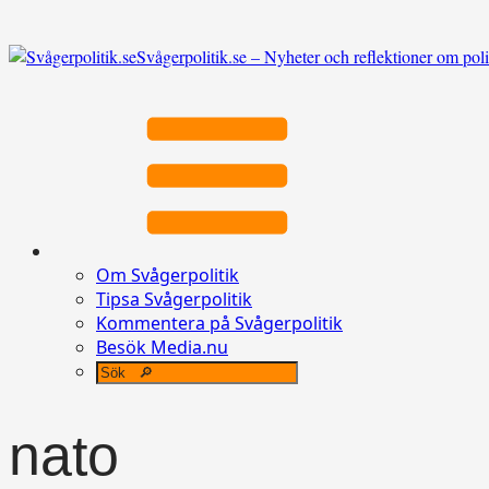
Svågerpolitik.se – Nyheter och reflektioner om poli
Om Svågerpolitik
Tipsa Svågerpolitik
Kommentera på Svågerpolitik
Besök Media.nu
nato