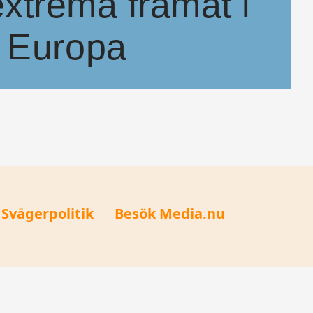
xtrema framåt i
Europa
xtrema partier på frammarsch. Svågerpolitik.se har gått igenom vilka par
Svågerpolitik
Besök Media.nu