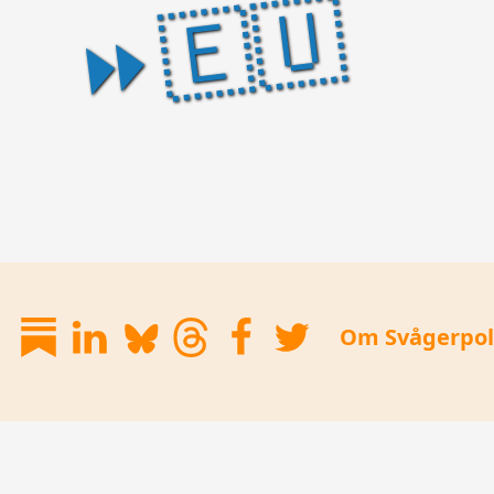
⏩🇪🇺
Om Svågerpol