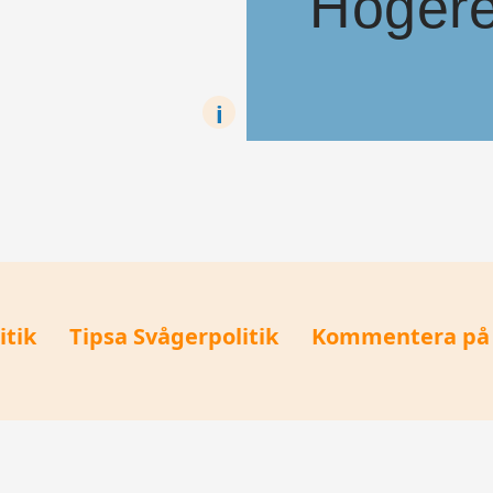
Högere
i
I många europeiska länder är högere
itik
Tipsa Svågerpolitik
Kommentera på 