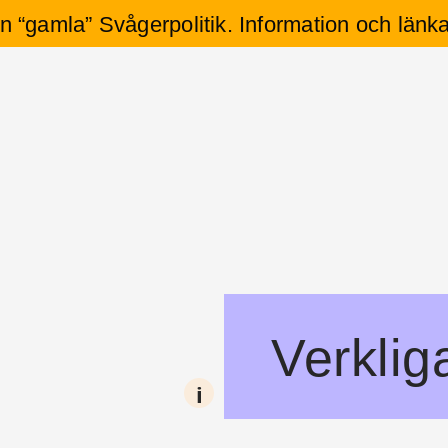
rån “gamla” Svågerpolitik. Information och länka
Verklig
i