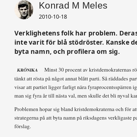
Konrad M Meles
2010-10-18
Verklighetens folk har problem. Deras
inte varit för blå stödröster. Kanske 
byta namn, och profilera om sig.
Minst 30 procent av kristdemokraternas röst
KRÖNIKA
tänkt att rösta på något annat blått parti. Så räddades p
visar att partiet ligger farligt nära fyraprocentsspärren
man sig fyra år till nästa val, men skulle det bli nyval ka
Problemen hopar sig bland kristdemokraterna och för at
strategerna på att byta namn på riksdagens verkligaste p
förslag.