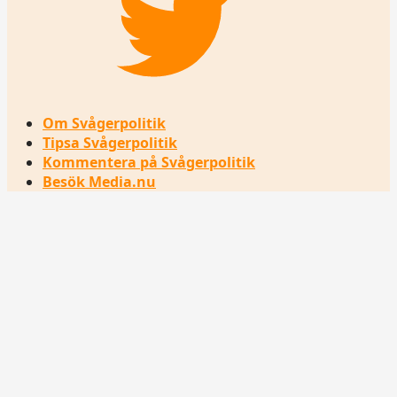
Om Svågerpolitik
Tipsa Svågerpolitik
Kommentera på Svågerpolitik
Besök Media.nu