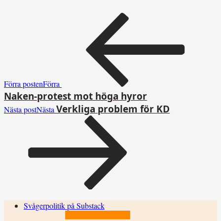
Förra posten
Förra
Naken-protest mot höga hyror
Verkliga problem för KD
Nästa post
Nästa
Svågerpolitik på Substack