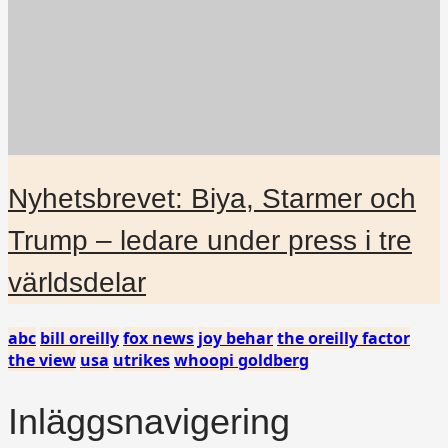
Nyhetsbrevet: Biya, Starmer och
Trump – ledare under press i tre
världsdelar
abc
bill oreilly
fox news
joy behar
the oreilly factor
the view
usa
utrikes
whoopi goldberg
Inläggsnavigering