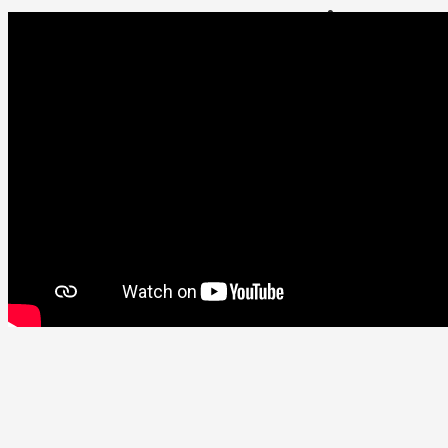
programledaren Bill O’Reilly från Fox
news.
Diskussionen gällde den i USA kontroversiella frågan huruvida man
ska tillåta bygget av en moské nära ”Ground Zero”, platsen för
terrorattackerna den 11 september 2001.