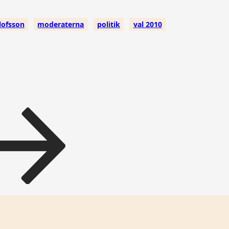
lofsson
moderaterna
politik
val 2010