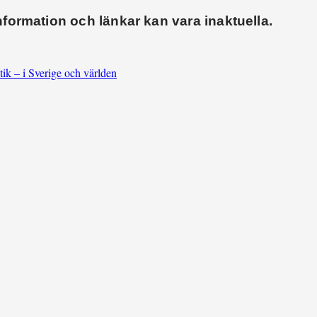
Information och länkar kan vara inaktuella.
tik – i Sverige och världen