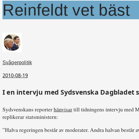
Reinfeldt vet bäst
Svågerpolitik
2010-08-19
I en intervju med Sydsvenska Dagbladet sp
Sydsvenskans reporter
hänvisar
till tidningens intervju med M
replikerar statsministern:
”Halva regeringen består av moderater. Andra halvan består av d