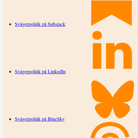
Svågerpolitik på Substack
Svågerpolitik på LinkedIn
Svågerpolitik på BlueSky