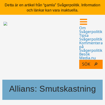
Detta är en artikel från “gamla” Svågerpolitik. Information
och länkar kan vara inaktuella.
Om
Svågerpolitik
Tipsa
Svågerpolitik
Kommentera
på
Svågerpolitik
Besök
Media.nu
Allians: Smutskastning