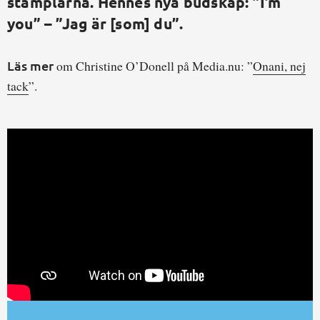
stämplarna. Hennes nya budskap: ”I’m
you” – ”Jag är [som] du”.
Läs mer
om Christine O’Donell på Media.nu: ”
Onani, nej
tack
”.