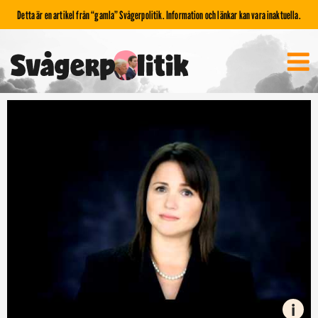
Detta är en artikel från “gamla” Svågerpolitik. Information och länkar kan vara inaktuella.
i