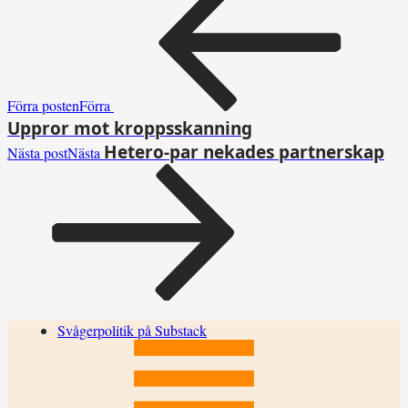
Förra posten
Förra
Uppror mot kroppsskanning
Hetero-par nekades partnerskap
Nästa post
Nästa
Svågerpolitik på Substack