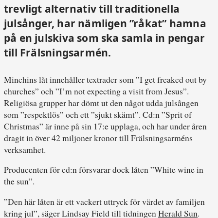
trevligt alternativ till traditionella
julsånger, har nämligen ”råkat” hamna
på en julskiva som ska samla in pengar
till Frälsningsarmén.
Minchins låt innehåller textrader som ”I get freaked out by
churches” och ”I’m not expecting a visit from Jesus”.
Religiösa grupper har dömt ut den något udda julsången
som ”respektlös” och ett ”sjukt skämt”. Cd:n ”Sprit of
Christmas” är inne på sin 17:e upplaga, och har under åren
dragit in över 42 miljoner kronor till Frälsningsarméns
verksamhet.
Producenten för cd:n försvarar dock låten ”White wine in
the sun”.
”Den här låten är ett vackert uttryck för värdet av familjen
kring jul”, säger Lindsay Field till tidningen
Herald Sun
.